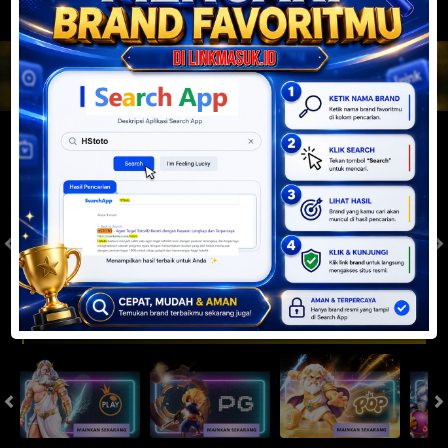
JACKPOT PROGRESIF
IDR
2,903,885,954.12
Togel
SYDNEYPOOLS
SYDNEYLOTTO
( Setiap Hari )
( Setiap Hari )
Sabtu
Sabtu
2
4
1
3
1
3
7
08/08/2026
08/08/2026
Tutup: 13:30 | Buka: 13:55
Tutup: 13:45 | Buka: 13:50
Slot