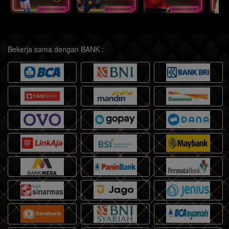
Bekerja sama dengan BANK :