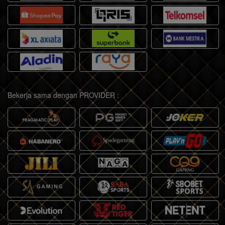
Bekerja sama dengan PROVIDER :