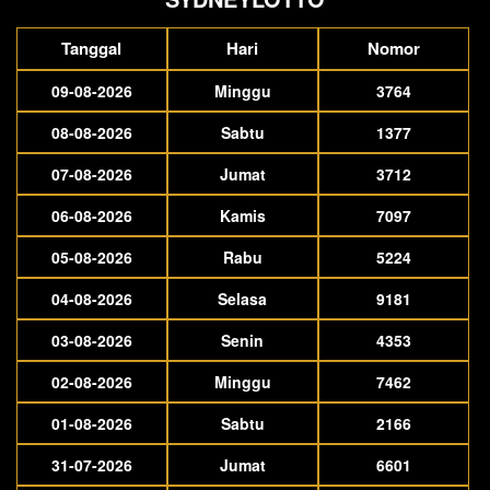
Tanggal
Hari
Nomor
09-08-2026
Minggu
3764
08-08-2026
Sabtu
1377
07-08-2026
Jumat
3712
06-08-2026
Kamis
7097
05-08-2026
Rabu
5224
04-08-2026
Selasa
9181
03-08-2026
Senin
4353
02-08-2026
Minggu
7462
01-08-2026
Sabtu
2166
31-07-2026
Jumat
6601