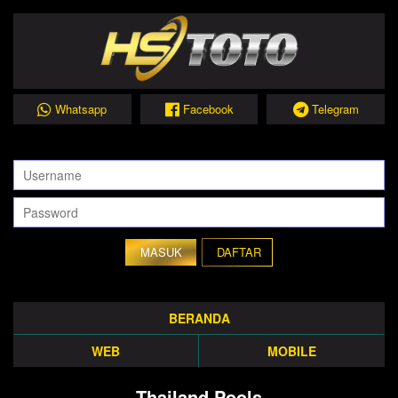
Whatsapp
Facebook
Telegram
DAFTAR
BERANDA
WEB
MOBILE
Thailand Pools