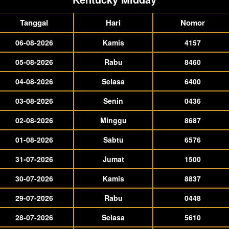
Tanggal
Hari
Nomor
06-08-2026
Kamis
4157
05-08-2026
Rabu
8460
04-08-2026
Selasa
6400
03-08-2026
Senin
0436
02-08-2026
Minggu
8687
01-08-2026
Sabtu
6576
31-07-2026
Jumat
1500
30-07-2026
Kamis
8837
29-07-2026
Rabu
0448
28-07-2026
Selasa
5610